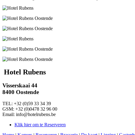
Hotel Rubens
Visserskaai 44
8400 Oostende
TEL: +32 (0)59 33 34 39
GSM: +32 (0)0478 32 96 00
Email: info@hotelrubens.be
Klik hier om te Reserveren
Home
|
Kamers
|
Reserveren
|
Brasserie
|
De kaart
|
Ligging
|
Gastenb