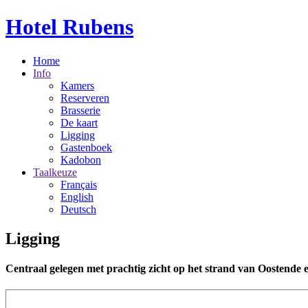
Hotel Rubens
Home
Info
Kamers
Reserveren
Brasserie
De kaart
Ligging
Gastenboek
Kadobon
Taalkeuze
Français
English
Deutsch
Ligging
Centraal gelegen met prachtig zicht op het strand van Oostende 